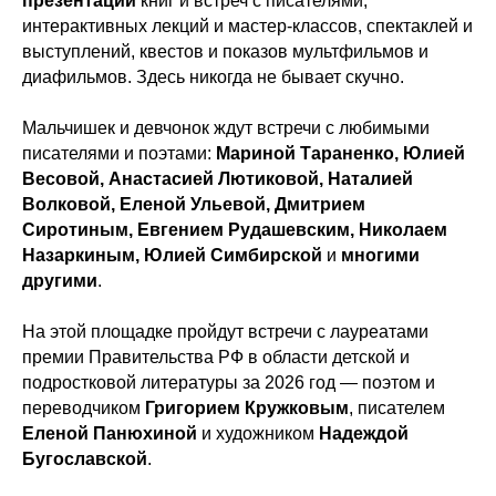
презентаций
книг и встреч с писателями,
интерактивных лекций и мастер-классов, спектаклей и
выступлений, квестов и показов мультфильмов и
диафильмов. Здесь никогда не бывает скучно.
Мальчишек и девчонок ждут встречи с любимыми
писателями и поэтами:
Мариной Тараненко, Юлией
Весовой, Анастасией Лютиковой, Наталией
Волковой, Еленой Ульевой, Дмитрием
Сиротиным, Евгением Рудашевским, Николаем
Назаркиным, Юлией Симбирской
и
многими
другими
.
На этой площадке пройдут встречи с лауреатами
премии Правительства РФ в области детской и
подростковой литературы за 2026 год — поэтом и
переводчиком
Григорием Кружковым
, писателем
Еленой Панюхиной
и художником
Надеждой
Бугославской
.