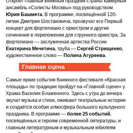
Откроет главный книжный праздник страны камерный
ансамбль «Солисты Москвы» под руководством
Юрия Башмета
. В программе, посвящённой 120-
летию Дмитрия Шостаковича, прозвучат его Первый
концерт для фортепиано с оркестром и другие
сочинения в переложении для струнного оркестра. За
фортепиано — заслуженная артистка России
Екатерина Мечетина
, труба —
Сергей Стрищенко
,
художественное слово —
Полина Агуреева
.
Главная сцена
Самые яркие события Книжного фестиваля «Красная
площадь» по традиции пройдут на «Главной сцене» у
Храма Василия Блаженного. Здесь с утра до вечера
звучат музыка и стихи, оживают театральные истории
и создаётся особая атмосфера большого культурного
праздника. В программе —
более 25 событий
,
посвящённых и героям современной литературы, и
главным литературным и музыкальным юбилеям