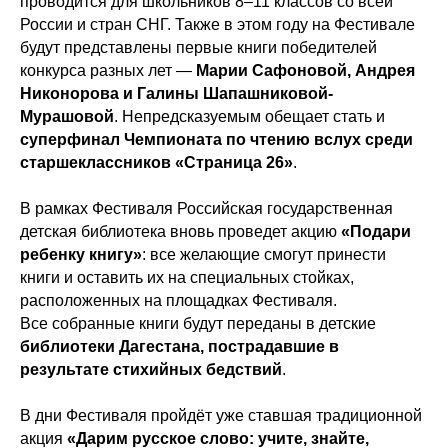
проводится для школьников 8–11 классов со всей
России и стран СНГ. Также в этом году на Фестивале
будут представлены первые книги победителей
конкурса разных лет —
Марии Сафоновой, Андрея
Никонорова и Галины Шапашниковой-
Мурашовой
. Непредсказуемым обещает стать и
суперфинал Чемпионата по чтению вслух среди
старшеклассников «Страница 26»
.
В рамках Фестиваля Российская государственная
детская библиотека вновь проведет акцию
«Подари
ребенку книгу»
: все желающие смогут принести
книги и оставить их на специальных стойках,
расположенных на площадках Фестиваля.
Все собранные книги будут переданы в детские
библиотеки Дагестана, пострадавшие в
результате стихийных бедствий
.
В дни Фестиваля пройдёт уже ставшая традиционной
акция
«Дарим русское слово: учите, знайте,