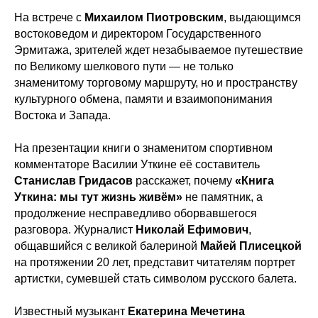
На встрече с
Михаилом Пиотровским
, выдающимся
востоковедом и директором Государственного
Эрмитажа, зрителей ждет незабываемое путешествие
по Великому шелкового пути — не только
знаменитому торговому маршруту, но и пространству
культурного обмена, памяти и взаимопонимания
Востока и Запада.
На презентации книги о знаменитом спортивном
комментаторе Василии Уткине её составитель
Станислав Гридасов
расскажет, почему
«Книга
Уткина: мы тут жизнь живём»
не памятник, а
продолжение несправедливо оборвавшегося
разговора. Журналист
Николай Ефимович
,
общавшийся с великой балериной
Майей Плисецкой
на протяжении 20 лет, представит читателям портрет
артистки, сумевшей стать символом русского балета.
Известный музыкант
Екатерина Мечетина