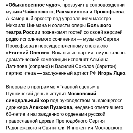
«Обыкновенное чудо»
, прозвучит в сопровождении
музыки
Чайковского, Рахманинова и Прокофьева
.
А Камерный оркестр под управлением маэстро
Михаила Цинмана и солисты оперы
Большого
театра России
познакомят гостей со своей версией
редко исполняемого сочинения — музыкой Сергея
Прокофьева к неосуществленному спектаклю
«Евгений Онегин»
. Вокальные партии в музыкально-
драматической композиции исполнят Альбина
Латипова (сопрано) и Василий Соколов (баритон),
партию чтеца — заслуженный артист РФ
Игорь Яцко
.
Впервые в программе «Главной сцены» в
Пушкинский день выступит
Московский
синодальный хор
под руководством выдающегося
дирижера
Алексея Пузакова
, недавно отметившего
60-летие и награжденного орденами русской
православной церкви Преподобного Сергия
Радонежского и Святителя Иннокентия Московского.