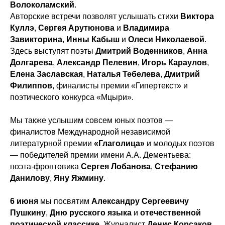
Волоколамский
.
Авторские встречи позволят услышать стихи
Виктора
Куллэ
,
Сергея Арутюнова
и
Владимира
Завикторина
,
Инны Кабыш
и
Олеси Николаевой
.
Здесь выступят поэты
Дмитрий Воденников
,
Анна
Долгарева
,
Александр Пелевин
,
Игорь Караулов
,
Елена Заславская
,
Наталья Тебелева
,
Дмитрий
Филиппов
, финалисты премии «Гипертекст» и
поэтического конкурса «Мцыри».
Мы также услышим совсем юных поэтов —
финалистов Международной независимой
литературной премии
«Глаголица»
и молодых поэтов
— победителей премии имени А.А. Дементьева:
поэта-фронтовика
Сергея Лобанова
,
Стефанию
Данилову
,
Яну Яжмину
.
6 июня
мы посвятим
Александру Сергеевичу
Пушкину
,
Дню русского языка
и
отечественной
поэтической классике
. Журналист
Денис Корсаков