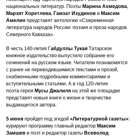
национальных литератур. Поэты
Марина Ахмедова
,
Марзят Хоретлева
,
Гамзат Изудинов
и
Максим
Амелин
представят антологию «Современная
литература народов России: поэзия и проза народов
Северного Кавказа».
В честь 140‑летия Г
абдуллы Тукая
Татарское
книжное издательство выпустило собрание его
сочинений на русском языке. Читатели познакомятся
с ранее не переводившимися текстами и прозой,
снабженными подробными комментариями и
вступительными статьями. А в год 120‑летия
поэта‑героя
Мусы Джалиля
на этой же площадке
представят новые книги о жизни и творчестве
выдающегося автора.
5 июня
пройдет под эгидой
«Литературной газеты»
:
курируют программу главный редактор
Максим
Замшев
и поэт и редактор газеты
Всеволод