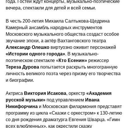
года. Гостей ждут концерты, музыкально-поэтические
вечера, спектакли для детей и всей семьи.
В честь 200-летия Михаила Салтыкова-Щедрина
Камерный ансамбль народных инструментов
Московского музыкального общества создаст особое
звучание эпохи, а актёр Вахтанговского театра
Александр Олешко
виртуозно оживит персонажей
«Истории одного города»
. В музыкально-
поэтическом спектакле «
Кто Есенин»
режиссер
Тереза Дурова
попытается раскрыть многогранную
личность великого поэта через призму его творчества
и биографии.
Актриса
Виктория Исакова
, оркестр
«Академия
русской музыки»
под управлением
Ивана
Никифорчина
и Московская филармония представят
программу из цикла «Сказки с оркестром» к 130-летию
со дня рождения драматурга Евгения Шварца. «Гимн
всех влюбленных», как окрестили сказку