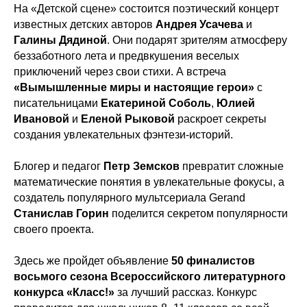
На «Детской сцене» состоится поэтический концерт
известных детских авторов
Андрея Усачева
и
Галины Дядиной
. Они подарят зрителям атмосферу
беззаботного лета и предвкушения веселых
приключений через свои стихи. А встреча
«Вымышленные миры и настоящие герои»
с
писательницами
Екатериной Соболь
,
Юлией
Ивановой
и
Еленой Рыковой
раскроет секреты
создания увлекательных фэнтези-историй.
Блогер и педагог
Петр Земсков
превратит сложные
математические понятия в увлекательные фокусы, а
создатель популярного мультсериала Gerand
Станислав Горин
поделится секретом популярности
своего проекта.
Здесь же пройдет объявление
50 финалистов
восьмого сезона Всероссийского литературного
конкурса «Класс!»
за лучший рассказ. Конкурс