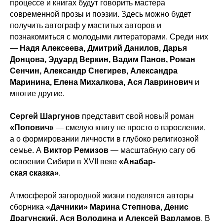
процессе и книгах будут говорить мастера
современной прозы и поэзии. Здесь можно будет
получить автограф у маститых авторов и
познакомиться с молодыми литераторами. Среди них
—
Надя Алексеева, Дмитрий Данилов, Дарья
Донцова, Эдуард Веркин, Вадим Панов, Роман
Сенчин, Александр Снегирев, Александра
Маринина, Елена Михалкова, Ася Лавринович
и
многие другие.
Сергей Шаргунов
представит свой новый роман
«Попович»
— смелую книгу не просто о взрослении,
а о формировании личности в глубоко религиозной
семье. А
Виктор Ремизов
— масштабную сагу об
освоении Сибири в XVII веке
«Анабар-
ская сказка»
.
Атмосферой загородной жизни поделятся авторы
сборника «
Дачники» Марина Степнова, Денис
Драгунский, Ася Володина и Алексей Варламов
. В