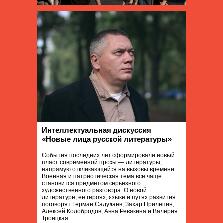
Интеллектуальная дискуссия
«Новые лица русской литературы»
События последних лет сформировали новый
пласт современной прозы — литературы,
напрямую откликающейся на вызовы времени.
Военная и патриотическая тема всё чаще
становится предметом серьёзного
художественного разговора. О новой
литературе, её героях, языке и путях развития
поговорят Герман Садулаев, Захар Прилепин,
Алексей Колобродов, Анна Ревякина и Валерия
Троицкая.