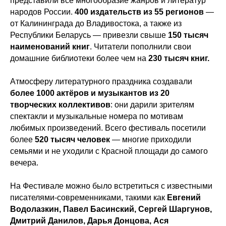
представили всё многообразие жанров и литератур
народов России.
400 издательств из 55 регионов
—
от Калининграда до Владивостока, а также из
Республики Беларусь — привезли свыше
150 тысяч
наименований книг
. Читатели
пополнили свои
домашние библиотеки более чем на
230 тысяч книг.
Атмосферу литературного праздника создавали
более 1000 актёров и музыкантов из 20
творческих коллективов
: они дарили зрителям
спектакли и музыкальные номера по мотивам
любимых произведений. Всего фестиваль посетили
более
520 тысяч человек
— многие приходили
семьями и не уходили с Красной площади до самого
вечера.
На Фестивале можно было встретиться с известными
писателями-современниками, такими как
Евгений
Водолазкин, Павел Басинский, Сергей Шаргунов,
Дмитрий Данилов, Дарья Донцова, Ася